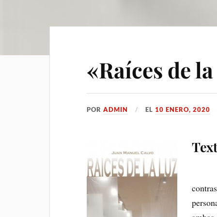
«Raíces de la
POR
ADMIN
EL
10 ENERO, 2020
Tex
En mis
contras
person