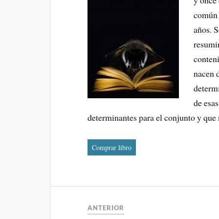
y once 
común 
años. 
resumir
conteni
nacen d
determ
de esas
determinantes para el conjunto y que
Comprar libro
ANTERIOR