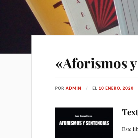
«Aforismos y
POR
ADMIN
EL
10 ENERO, 2020
Tex
Este li